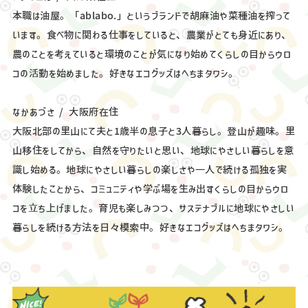
本職は油屋。「ablabo.」というブランドで胡麻油や菜種油を搾って
います。食べ物に関わる仕事をしていると、農業がとても身近にあり、
農のことを考えていると環境のことが気になり始めてくらしの目からウロ
コの活動を始めました。好きなエコグッズはへちまタワシ。
なかあづさ / 大阪府在住
大阪北部の里山にて夫と1歳半の息子と3人暮らし。登山が趣味。里
山移住をしてから、自然を守りたいと思い、地球にやさしい暮らしを意
識し始める。地球にやさしい暮らしの楽しさや一人で続ける孤独を実
体験したことから、コミュニティや学ぶ場を生み出すくらしの目からウロ
コを立ち上げました。育児も楽しみつつ、サステナブルに地球にやさしい
暮らしを続ける方法を日々模索中。好きなエコグッズはへちまタワシ。