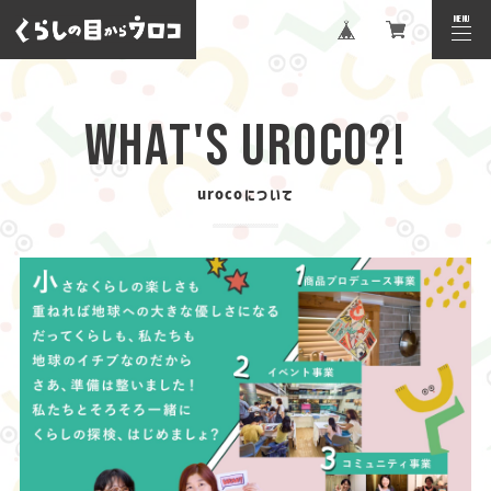
MENU
CLOSE
WHAT'S UROCO?!
urocoについて