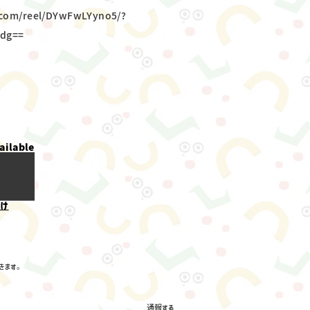
.com/reel/DYwFwLYyno5/?
dg==
ailable
け
きます。
通報する