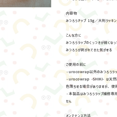
内容物
みつろうチップ 15g／大判クッキ
こんな方に
みつろうラップのくっつきが弱くなっ
みつろうが剥がれてきた気がする
ご使用の前に
・urocowrap以外のみつろう
・urocowrap -SHIKI-
色落ちする場合がありますが、使
・本製品はみつろうラップ補修専
せん
メンテナンス方法