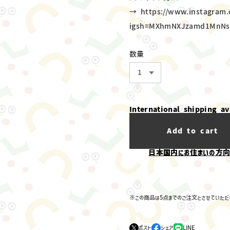
→
https://www.instagram
igsh=MXhmNXJzamd1MnNs
数量
International shipping av
Add to cart
日本国内にお住まいの方向
※この商品は5点までのご注文とさせていただ
ポスト
シェア
LINE